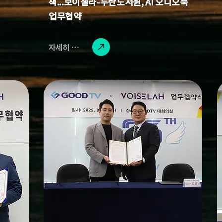
책...보이셀라-두란노서원, AI 오디오북
업무협약
자세히 읽기