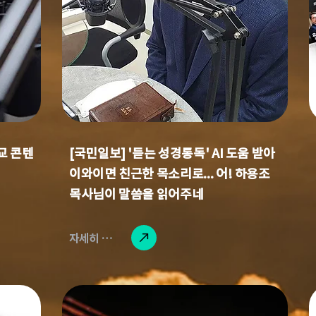
교 콘텐
[국민일보] '듣는 성경통독' AI 도움 받아
이와이면 친근한 목소리로... 어! 하용조
목사님이 말씀을 읽어주네
자세히 읽기