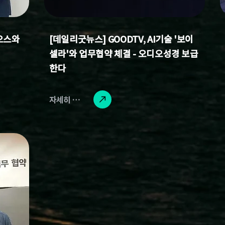
오스와
[데일리굿뉴스] GOODTV, AI기술 '보이
셀라'와 업무협약 체결 - 오디오성경 보급
한다
자세히 읽기